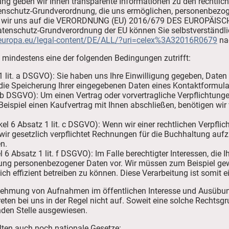
ung geben wir Ihnen transparente Informationen zu den rechtlic
enschutz-Grundverordnung, die uns ermöglichen, personenbezog
ehen wir uns auf die VERORDNUNG (EU) 2016/679 DES EUROP
atenschutz-Grundverordnung der EU können Sie selbstverständl
x.europa.eu/legal-content/DE/ALL/?uri=celex%3A32016R0679
na
n mindestens eine der folgenden Bedingungen zutrifft:
 1 lit. a DSGVO): Sie haben uns Ihre Einwilligung gegeben, Dat
e die Speicherung Ihrer eingegebenen Daten eines Kontaktformula
t. b DSGVO): Um einen Vertrag oder vorvertragliche Verpflichtunge
Beispiel einen Kaufvertrag mit Ihnen abschließen, benötigen w
kel 6 Absatz 1 lit. c DSGVO): Wenn wir einer rechtlichen Verpflic
 wir gesetzlich verpflichtet Rechnungen für die Buchhaltung aufz
n.
l 6 Absatz 1 lit. f DSGVO): Im Falle berechtigter Interessen, die
itung personenbezogener Daten vor. Wir müssen zum Beispiel ge
ich effizient betreiben zu können. Diese Verarbeitung ist somit ei
ehmung von Aufnahmen im öffentlichen Interesse und Ausübun
reten bei uns in der Regel nicht auf. Soweit eine solche Rechtsg
enden Stelle ausgewiesen.
lten auch noch nationale Gesetze: