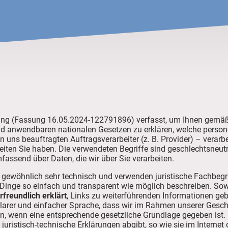
ung (Fassung 16.05.2024-122791896) verfasst, um Ihnen gemä
d anwendbaren nationalen Gesetzen zu erklären, welche perso
n uns beauftragten Auftragsverarbeiter (z. B. Provider) – verarb
ten Sie haben. Die verwendeten Begriffe sind geschlechtsneutr
fassend über Daten, die wir über Sie verarbeiten.
 gewöhnlich sehr technisch und verwenden juristische Fachbegr
 Dinge so einfach und transparent wie möglich beschreiben. Sow
rfreundlich erklärt
, Links zu weiterführenden Informationen g
klarer und einfacher Sprache, dass wir im Rahmen unserer Gesch
, wenn eine entsprechende gesetzliche Grundlage gegeben ist. D
uristisch-technische Erklärungen abgibt, so wie sie im Internet