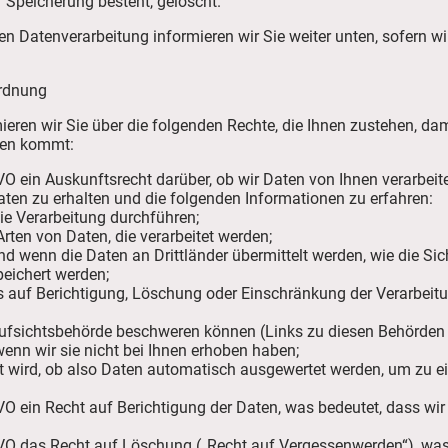
r Speicherung besteht, gelöscht.
gen Datenverarbeitung informieren wir Sie weiter unten, sofern w
ordnung
ren wir Sie über die folgenden Rechte, die Ihnen zustehen, dami
ten kommt:
O ein Auskunftsrecht darüber, ob wir Daten von Ihnen verarbeite
aten zu erhalten und die folgenden Informationen zu erfahren:
e Verarbeitung durchführen;
Arten von Daten, die verarbeitet werden;
nd wenn die Daten an Drittländer übermittelt werden, wie die Sic
peichert werden;
s auf Berichtigung, Löschung oder Einschränkung der Verarbei
 Aufsichtsbehörde beschweren können (Links zu diesen Behörden f
wenn wir sie nicht bei Ihnen erhoben haben;
rt wird, ob also Daten automatisch ausgewertet werden, um zu e
O ein Recht auf Berichtigung der Daten, was bedeutet, dass wir 
VO das Recht auf Löschung („Recht auf Vergessenwerden“), was 