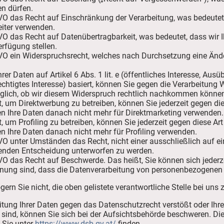
en dürfen.
VO das Recht auf Einschränkung der Verarbeitung, was bedeutet
eiter verwenden.
VO das Recht auf Datenübertragbarkeit, was bedeutet, dass wir I
rfügung stellen.
GVO ein Widerspruchsrecht, welches nach Durchsetzung eine Ände
er Daten auf Artikel 6 Abs. 1 lit. e (öffentliches Interesse, Aus
berechtigtes Interesse) basiert, können Sie gegen die Verarbeitung
glich, ob wir diesem Widerspruch rechtlich nachkommen könne
 um Direktwerbung zu betreiben, können Sie jederzeit gegen die
en Ihre Daten danach nicht mehr für Direktmarketing verwenden.
um Profiling zu betreiben, können Sie jederzeit gegen diese Ar
n Ihre Daten danach nicht mehr für Profiling verwenden.
VO unter Umständen das Recht, nicht einer ausschließlich auf ei
uhenden Entscheidung unterworfen zu werden.
VO das Recht auf Beschwerde. Das heißt, Sie können sich jederz
nung sind, dass die Datenverarbeitung von personenbezogenen
rn Sie nicht, die oben gelistete verantwortliche Stelle bei uns 
itung Ihrer Daten gegen das Datenschutzrecht verstößt oder Ihr
 sind, können Sie sich bei der Aufsichtsbehörde beschweren. Dies
 Sie unter
https://www.dsb.gv.at/
finden.